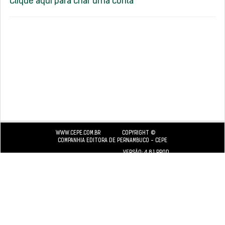
Clique aqui para criar uma conta
WWW.CEPE.COM.BR
COPYRIGHT ©
COMPANHIA EDITORA DE PERNAMBUCO - CEPE
VERSÃO: 4.8.1 PROD