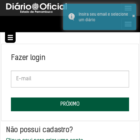
TOG
×
Insira seu email e selecione
NAV
um diário
TOG
NAV
Fazer login
PRÓXIMO
Não possui cadastro?